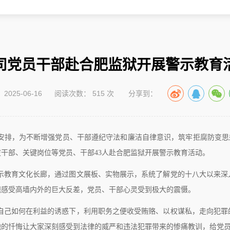
司党员干部赴合肥监狱开展警示教育
025-06-16
阅读次数：
515
次
分享到：
排，为不断增强党员、干部遵纪守法和廉洁自律意识，筑牢拒腐防变思想
干部、关键岗位等党员、干部43人赴合肥监狱开展警示教育活动。
示教育文化长廊，通过图文展板、实物展示，系统了解党的十八大以来深
观感受高墙内外的巨大反差，党员、干部心灵受到极大的震慑。
自己如何在利益的诱惑下，利用职务之便收受贿赂、以权谋私，走向犯罪
他的忏悔让大家深刻感受到法律的威严和违法犯罪带来的惨痛教训，给党