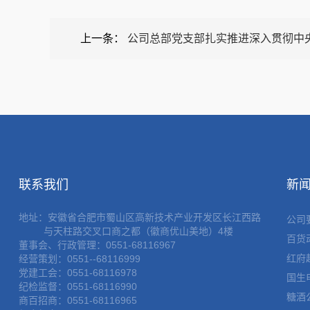
上一条：
公司总部党支部扎实推进深入贯彻中
联系我们
新
地址：
安徽省合肥市蜀山区高新技术产业开发区长江西路
公司
与天柱路交叉口商之都（徽商优山美地）4楼
百货
董事会、行政管理：0551-68116967
红府
经营策划：0551--68116999
党建工会：0551-68116978
国生
纪检监督：0551-68116990
糖酒
商百招商：0551-68116965