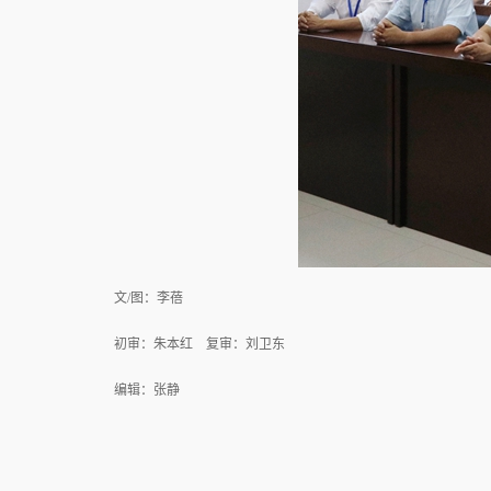
文/图：李蓓
初审：朱本红 复审：刘卫东
编辑：张静