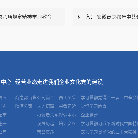
央八项规定精神学习教育
下一条：
安徽商之都年中荟狂欢
闻中心
经营业态
走进我们
企业文化
党的建设
要闻
商之都百货
公司简介
员工风采
学习贯彻党得二十届三中全会
动态
糖酒公司
人才招聘
书香正浓
党纪学习教育
超市
投资者关系
影像中心
企业党建
电器
发展历程
培训资料
学习贯彻习近平新时代中国特
公司
荣誉资质
深入学习贯彻党的二十大精神