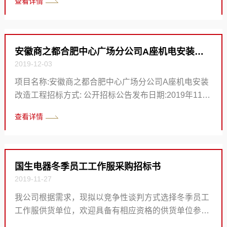
查看详情
司ABC座门头及连廊亮化工程 中标单位：合肥奇名商贸
有限公司 中标金额：捌万捌千伍佰壹拾柒 （人民币）
（小写）： ￥88517 元 招标人名称：安徽商之都股份
有限公司合肥中心广场分公司 安徽商之都股份有限公司
安徽商之都合肥中心广场分公司A座机电安装改造工程中标...
合肥中心广场分公司 2019年12月5日
2019-12-03
项目名称:安徽商之都合肥中心广场分公司A座机电安装
改造工程招标方式: 公开招标公告发布日期:2019年11月
20日开标日期:2019年12月2日第一中标人候选人名称:
查看详情
安徽省科工机电智能工程有限公司投标报价:人民币肆拾
肆万玖仟伍佰叁拾捌元陆角叁分(小写:￥449538.63)第
二中标人候选人名称: 安徽三三建设工程有限公司 投标
报价:人民币肆拾伍万壹仟贰佰玖拾柒元捌角柒分(小写:
国生电器冬季员工工作服采购招标书
￥451297.87)公示期:2019年12月3日至2019年12月5
2019-11-27
日 若投标人对上述结果有异议,可在公示期内,以书面形
我公司根据需求，现拟以竞争性谈判方式选择冬季员工
式向安徽商之都股份有限责任公司提出质疑。联系方
工作服供货单位，欢迎具备有相应资格的供货单位参加
式：张工...
竞标，有关事项如下： 一、招标公告 1.项目名称：国生