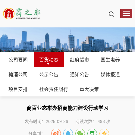
公司要闻
百货动态
红府超市
国生电器
糖酒公司
公示公告
通知公告
媒体报道
项目安排
社会责任履行
重大决策
商百业态举办招商能力建设行动学习
发布时间：2025-09-26
阅读次数：
493
次
分享到：