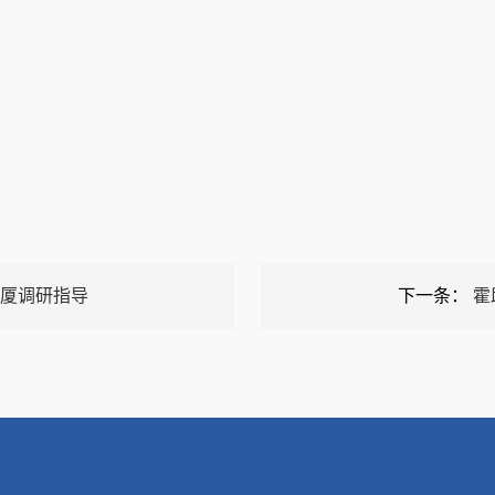
厦调研指导
下一条：
霍