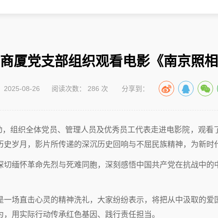
商厦党支部组织观看电影《南京照相
025-08-26
阅读次数：
286
次
分享到：
党日活动，组织全体党员、管理人员及优秀员工代表走进电影院，观
历史岁月，影片所传递的深沉历史回响与不屈民族精神，为新时
深切缅怀革命先烈与死难同胞，深刻感悟中国共产党在抗战中的
是一场直击心灵的精神洗礼，大家纷纷表示，将把从中汲取的爱
为，用实际行动传承红色基因、践行责任担当。