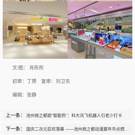
文/图： 肖彤彤
初审：丁赟 复审：刘卫东
编辑：张静
上一条：
池州商之都掀“智能热”：科大讯飞机器人引老少打卡
下一条：
国庆二次元狂欢落幕 ——池州商之都动漫嘉年华点燃假日消费热潮