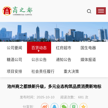
公司要闻
百货动态
红府超市
国生电器
糖酒公司
公示公告
通知公告
媒体报道
项目安排
社会责任履行
重大决策
池州商之都焕新升级，多元业态构筑品质消费新地标
发布时间：2025-10-10
阅读次数：
681
次
分享到：