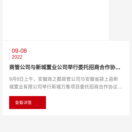
09-08
2022
12-12
01-19
商管公司与新城置业公司举行委托招商合作协议签约仪式...
2025
2026
9月8日上午，安徽商之都商管公司与安徽省颍上县新
商管公司工会委员会换届选举大会圆满举行
商管公司荣膺老乡鸡2025年渠道合作战略伙伴奖
城置业有限公司举行新城万象项目委托招商合作协议签
为夯实工会组织建设，发挥工会联系职工群众的桥梁纽
约仪式，商之都党委书记、董事长张盛，新城置业公司
2026年1月18日，以“蓄势新生，盟动未来”为主题的20
带作用，依据《中华人民共和国工会法》和《中国工会
董事长王树良出席仪式。 签约仪式上，张盛简要地介
25-2026老乡鸡全国加盟年度盛典在合肥隆重召开。商
查看详情
章程》相关规定，经商之都工会批准，安徽商之都商业
绍了安徽商之都发展历程及商管公司发展方向。张盛表
之都商管公司作为合作伙伴应邀出席，基于长期稳定的
管理有限公司工会委员会换届选举大会于2025年12月5
示，依托各自的优势资源和专业能力，双方优势互补、
合作基础与突出的运营成果，被授予老乡鸡“2025渠道
查看详情
查看详情
日在商管公司会议室隆重召开。商之都党委委员、副总
共谋发展，努力将此项目打造成标杆百货门店。这次合
合作战略伙伴”。 在年度评选中，二里街餐厅凭借卓越