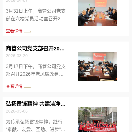
2026-04-07
党委宣传部相关负责人、商
烈、活力满满。在专业志愿
管公司总经理李治韬、总部
3月31日上午，商管公司党支
者与教练的引导下，普通少
经营发展中心经理武军到场
部在六楼党员活动室召开202
年与"星星"孩童两两结对，默
指导。商管公司各部门员
5年度组织生活会。商之都财
契配合，共同参与趣味颠球
查看详情
工、优山美地、新年里、中
务总监李志斌率督导组到会
等足球体验项目。大家从最
心广场、国生电器及各合作
指导，商之都党委委员、副
初的些许拘谨，在一次次互
邻里项目工作人员、商户代
商管公司党支部召开2026年党风廉政建设和反腐败工作会...
总经理，商管公司党支部书
动协作中慢慢放松...
表共同参训。 本次培训紧密
2026-03-20
记、董事程晓曦主持会议，
结合实体门店经营实际，系
支部支委班子成员参会。 会
3月17日下午，商管公司党支
统讲解了抖音本地生活的运
议首先通报了商管公司党支
部召开2026年党风廉政建设
营逻辑、短视频拍摄与剪辑
部组织生活会筹备情况、会
和反腐败工作会议、上半年
技巧、账号日常运维、流量
查看详情
前征求意见情况及上一次组
集体廉洁谈话暨党员大会。
引流转化方法及门店线上宣
织生活会查摆问题整改落实
商之都党委委员、副总经
传推广等实操内容。讲师结
情况。程晓曦代表支委班子
弘扬雷锋精神 共建洁净家园
理，商管公司党支部书记、
合行业真实经典案例，深入
作对照检查发言，深入剖析
2026-03-06
董事程晓曦出席会议并讲
解析运营...
支部建设、理论学习、党建
话，公司全体党员、发展对
为传承弘扬雷锋精神，践行
经营融合、作风建设等方面
象、入党积极分子及各部门
“奉献、友爱、互助、进步”的