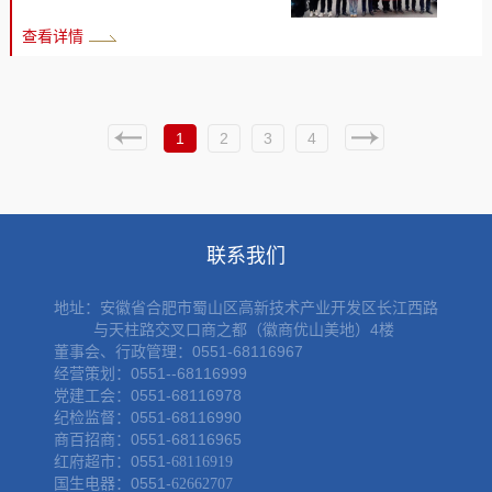
存在的问题与根源，明确整
（项目）负责人参加会议。
志愿精神，发挥商管公司“红·
改方向。随后，支委班子成
查看详情
会前安排自学相关内容，会
领·带”党建品牌示范引领作
员逐一开展个人对照检查发
上集中学习了《习近平关于
用，展现新时代党员先锋模
言并开展了批评和自我批
加强党的作风建设论述摘
范形象，3月5日上午，商管
评。 李志斌代表督导组...
编》、关于在全党开展树立
公司党支部联合三牌楼社区
1
2
3
4
和践行正确政绩观学习教育
党委，开展“弘扬雷锋精神 共
的通知、习近平总书记地方
建洁净家园”主题党日志愿服
工作期间坚持正确政绩观生
务活动。 活动现场，党员志
动实践，传达学习安徽省第
愿者们手持铲子、垃圾钳、
联系我们
十一届纪律检查委员会第六
垃圾袋等工具，分工协作、
次全体会议精神、省属企业
干劲十足，对爱国巷小区卫
地址：
安徽省合肥市蜀山区高新技术产业开发区长江西路
及徽商集团职工投资持股企
与天柱路交叉口商之都（徽商优山美地）4楼
生死角、楼道堆积杂物、小
董事会、行政管理：0551-68116967
业违规业务...
区院内及周边公共区域的垃
经营策划：0551--68116999
圾杂物进行全面集中清理；
党建工会：0551-68116978
纪检监督：0551-68116990
同时针对红星路沿线车辆乱
商百招商：0551-68116965
停乱放问题开展专项整治，
红府超市：0551-
68116919
重点规范、清理占用盲道的
国生电器：0551-
62662707