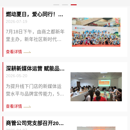
经理，商管公司党支部书记、董事程晓曦出席会议，9
作协议的签署实现了商管公司业务上的重大突破，也为
的卫生管理水平荣获年度“干净卫生专项奖”，巢湖门店
3名工会会员代表参会。会议由商之都总经理助理、商
员工打赢2022年“百日大战”增添了信心。 商管公司总
则以出色的市场表现荣获“鸡汤销售冠军”称号。 此次获
燃动夏日，爱心同行！商之都新年里开展暑期公益主题活动...
管公司总经理李治韬主持，商之都工会相关人员到会指
经理邓洪浩与新城置业公司副总经理周海在合作协议上
奖不仅体现了老乡鸡品牌方对商管公司运营管理能力的
2026-07-19
导。 会上，表决通过了《大会选举办法（草案）》及
签字。 （图/文 陈海...
高度认可，也充分展现了商之都团队在餐饮运营领域的
监票人名单。在监票人的严格监督下，参会会员以无记
专业实力。这些成绩的取得，离不开各门店团队的辛勤
7月18日下午，由商之都新年
名投票方式，过程规范公正。大会成功选举产生...
付出，更得益于...
里主办，新年社区新时代文
明实践站、红心志愿者之
查看详情
家、星光爱心小屋、徽喜鹊
志愿服务队及徽商融媒等单
深耕新媒体运营 赋能品牌宣传——商管公司开展抖音本地生...
位联合指导的“燃动夏日，爱
2026-05-20
心同行”暑期公益主题活动，
在商之都新年里顺利举行。
为提升线下门店的新媒体运
本次活动将趣味体育赛事、
营水平与品牌宣传能力，5月
公益市集、潮玩互动有机结
14日下午，商管公司特邀网
查看详情
合，以社会公益力量赋能青
新科技专业讲师王佳睿、周
少年成长，传递正能量。 趣
宏杰，组织开展抖音本地生
味足球+爱心义卖，温情传递
商管公司党支部召开2025年度组织生活会
活运营专项培训。徽商集团
向善大爱 活动现场氛围热