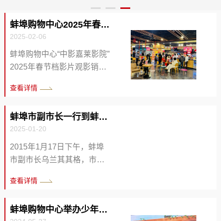
与潮流文化元素，打造总面积超400平方米的复合型娱
中心2025年目标任务分解情况、“开门红”进展情况、重
结了2024年度购物中心各项经营管理工作，深入分析
乐体验中心，涵盖开放式单卡区域、双卡区域和四人黑
点工作推进情况、2025年创新工作思路及经营举措，
了当前面临的主要困难和问题，对2025年度重点工作
蚌埠购物中心2025年春节档影院观影销售创新高
房等功能区域，兼顾硬核玩家的竞技需求与大众消费者
并就蚌埠购物中心当前及下一阶段工作提出指导意见。
和经营目标进行了部署。 许研指出，2024年招商工作
2025-02-06
的休闲社交场景。 此次落子蚌埠购物中心，不仅是品
程晓曦指出：一是要明确蚌埠购物中心项目定位，坚定
进展缓慢，成功率低；百货品牌经营困难，经营形式日
牌区域战略的重要布局，更希望通过优质内容与场景创
信心，实现招商新突破，加快招商项目落地。二是打开
益严峻。同时就2025年的工作上作出要求：一是精准
蚌埠购物中心“中影嘉莱影院”
新，为城市商业升级注入...
思路，创新工作方法，突破招商瓶颈。三...
定位促招商；二是加强辅商稳经...
2025年春节档影片观影销售
火爆。票房销售较同期增长2
查看详情
9.61%，观影人次增长19.5
3%。火爆的春节档影片让观
蚌埠市副市长一行到蚌埠购物中心进行春节前安全检查工...
众们在影院轻松愉快的氛围
2025-01-20
中欢度新春佳节。 文/图：刘
德城 初审： 许研 复审：刘
2015年1月17日下午，蚌埠
卫东 编辑：张静
市副市长乌兰其其格，市场
监管局，市消防支队，市教
查看详情
育局，市卫健委等部门一
行，深入到蚌埠购物中心进
蚌埠购物中心举办少年语言艺术展演
行春节前安全检查工作。 期