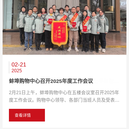
04-10
03-21
02-21
2025
2025
2025
蚌埠购物中心“树呆熊网咖”开工仪式圆满举行
蚌埠购物中心召开2025年度工作会议
公司领导到蚌埠购物中心开展2025年上半年包保督导工作...
2025年4月9日上午，蚌埠购物中心“树呆熊网咖”举办开
3月18日，公司党委委员、副总经理程晓曦携检查组一
2月21日上午，蚌埠购物中心在五楼会议室召开2025年
工仪式。 作为安徽星云网络科技有限公司旗下核心品
行到蚌埠购物中心开展上半年包保督导工作。 检查组
度工作会议。购物中心领导、各部门当班人员及受表彰
牌，“树呆熊”深耕电竞娱乐领域多年，已形成“连锁电竞
一行首先深入现场了解门店经营情况，对各部门工作进
人员参会。 会议首先传达学习了商之都2025年度工作
网咖+电竞酒店”双业态联动的运营模式，此次入驻蚌埠
行了监督检查。随后召开包保督导会议，与蚌埠购物中
会议精神。 购物中心总经理许研作《笃志力行 提质增
查看详情
查看详情
查看详情
购物中心，项目规划融合高端电竞设备、舒适社交空间
心经营班子和部门负责人充分交流，详细了解蚌埠购物
效 推动项目化改革高效完成》年度工作报告。全面总