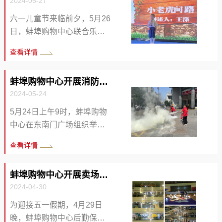
2024-05-27
间对商厦租赁户北辰教育进
行了全面的安全检查、调研
六一儿童节来临前夕，5月26
工作，仔细的了解北辰教育
日，蚌埠购物中心联合乐活
安全工作落实情况，并查看
文化艺术中心举办了“第十届
查看详情
了各类安全设施、设备。 乌
花样少年语言艺术展演”，在
市长提出一定要把安全工作
蚌埠购物中心一楼中庭拉开
放在首位，要加强日常巡查
蚌埠购物中心开展消防灭火演练
了序幕，100多名小演员参加
和维护，增强学生的安全教
2024-05-24
了这场语言的盛会。 现场小
育和培训，提高师生的安全
演员们以铿锵有利的气势，
5月24日上午9时，蚌埠购物
意识和自我保护能力，将安
充沛饱满的感情，诵读着国
中心在东南门广场组织举行
全工作扎扎实实落实到实
内外经典诗词和故事，自信
了消防灭火演练，近60人参
处。 文：刘德城 初审：许研
查看详情
大方的表演赢得在场评委老
加。 演练开始前，安全员细
复审：刘卫东 编辑：张静
师及观众的阵阵掌声。蚌埠
致的讲解灭火器的使用方法
购物中心注重与场内异业互
蚌埠购物中心开展卖场亮化行动
和灭火知识的要领，对操作
融互动，力求持续共赢发
2024-04-30
中容易发生的错误动作进行
展。 文/图： 陈丽 初审：许
提示和纠正，并由商场义务
为迎接五一假期，4月29日
研 复审：刘卫东 编辑：张
消防员进行正确演示。随
晚，蚌埠购物中心后勤保障