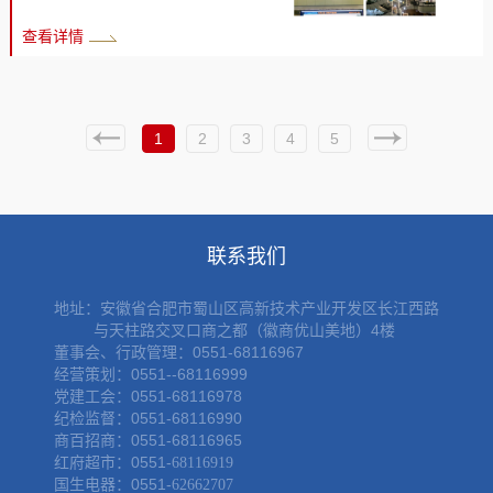
静
后，商场各部门工作人员、
部员工加班加点，不辞辛
查看详情
物业人员、百货促销员和租
苦，完成扶手电梯、中庭吊
赁户代表组成的多支灭火小
饰安装、亮化工作，不仅提
队轮流参与实战演练，其余
升了购物中心的物业形象及
人员在旁观摩学习。 此次消
节日氛围，还为公司节省了
1
2
3
4
5
防灭火演练，为做好人员密
五千余元的安装费用。 文/聂
集场所的消防安全工作打下
臻臻 图/陈诚 初审：许研
基础，加强了员工消防灭火
复审：刘卫东 编辑：张静
应急能力，为员工提供了一
联系我们
次实战模拟训练，进一步强
化了员工的安全防范意识和
地址：
安徽省合肥市蜀山区高新技术产业开发区长江西路
应急灭火自救...
与天柱路交叉口商之都（徽商优山美地）4楼
董事会、行政管理：0551-68116967
经营策划：0551--68116999
党建工会：0551-68116978
纪检监督：0551-68116990
商百招商：0551-68116965
红府超市：0551-
68116919
国生电器：0551-
62662707